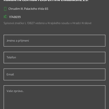
Chrudim III, Palackého třída 65
11748699
Spisová značka: L 13827 vedená u Krajského soudu v Hradci Králové
Jméno a příjmení *
Telefon *
Email *
Vaše zpráva...