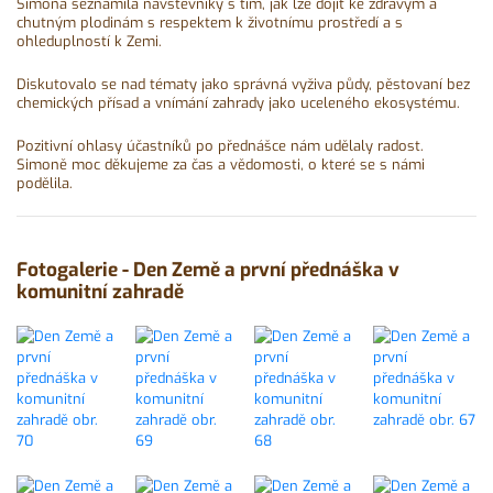
Simona seznámila návštěvníky s tím, jak lze dojít ke zdravým a
chutným plodinám s respektem k životnímu prostředí a s
ohleduplností k Zemi.
Diskutovalo se nad tématy jako správná vyživa půdy, pěstovaní bez
chemických přísad a vnímání zahrady jako uceleného ekosystému.
Pozitivní ohlasy účastníků po přednášce nám udělaly radost.
Simoně moc děkujeme za čas a vědomosti, o které se s námi
podělila.
Fotogalerie - Den Země a první přednáška v
komunitní zahradě