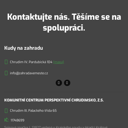
Kontaktujte nás. Těšíme se na
spolupráci.
Kudy na zahradu
Chrudim IV, Pardubická 104
(mapa)
info@zahradavemeste.cz
KOMUNITNÍ CENTRUM PERSPEKTIVNÍ CHRUDIMSKO, Z.S.
Chrudim III, Palackého třída 65
11748699
Spisová značka: L 13827 vedená u Krajského soudu v Hradci Králové