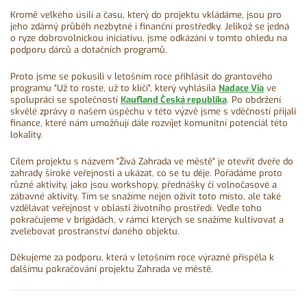
Kromě velkého úsilí a času, který do projektu vkládáme, jsou pro
jeho zdárný průběh nezbytné i finanční prostředky. Jelikož se jedná
o ryze dobrovolnickou iniciativu, jsme odkázáni v tomto ohledu na
podporu dárců a dotačních programů.
Proto jsme se pokusili v letošním roce přihlásit do grantového
programu "Už to roste, už to klíčí", který vyhlásila
Nadace Via
ve
spolupráci se společností
Kaufland Česká republika
. Po obdržení
skvělé zprávy o našem úspěchu v této výzvě jsme s vděčností přijali
finance, které nám umožňují dále rozvíjet komunitní potenciál této
lokality.
Cílem projektu s názvem "Žívá Zahrada ve městě" je otevřít dveře do
zahrady široké veřejnosti a ukázat, co se tu děje. Pořádáme proto
různé aktivity, jako jsou workshopy, přednášky či volnočasové a
zábavné aktivity. Tím se snažíme nejen oživit toto místo, ale také
vzdělávat veřejnost v oblasti životního prostředí. Vedle toho
pokračujeme v brigádách, v rámci kterých se snažíme kultivovat a
zvelebovat prostranství daného objektu.
Děkujeme za podporu, která v letošním roce výrazně přispěla k
dalšímu pokračování projektu Zahrada ve městě.