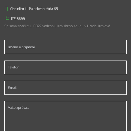
Chrudim III, Palackého třída 65
11748699
Spisová značka: L 13827 vedená u Krajského soudu v Hradci Králové
Jméno a příjmení *
Telefon *
Email *
Vaše zpráva...