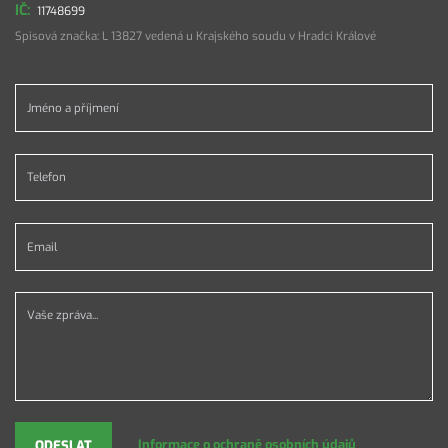
11748699
Spisová značka: L 13827 vedená u Krajského soudu v Hradci Králové
Jméno a příjmení *
Telefon *
Email *
Vaše zpráva...
Informace o ochraně osobních údajů
ODESLAT