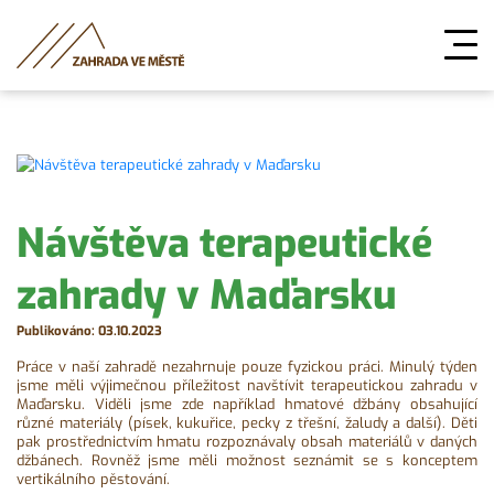
Návštěva terapeutické
zahrady v Maďarsku
Publikováno: 03.10.2023
Práce v naší zahradě nezahrnuje pouze fyzickou práci. Minulý týden
jsme měli výjimečnou příležitost navštívit terapeutickou zahradu v
Maďarsku. Viděli jsme zde například hmatové džbány obsahující
různé materiály (písek, kukuřice, pecky z třešní, žaludy a další). Děti
pak prostřednictvím hmatu rozpoznávaly obsah materiálů v daných
džbánech. Rovněž jsme měli možnost seznámit se s konceptem
vertikálního pěstování.