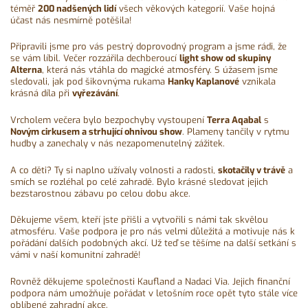
téměř
200 nadšených lidí
všech věkových kategorií. Vaše hojná
účast nás nesmírně potěšila!
Připravili jsme pro vás pestrý doprovodný program a jsme rádi, že
se vám líbil. Večer rozzářila dechberoucí
light show od skupiny
Alterna
, která nás vtáhla do magické atmosféry. S úžasem jsme
sledovali, jak pod šikovnýma rukama
Hanky Kaplanové
vznikala
krásná díla při
vyřezávání
.
Vrcholem večera bylo bezpochyby vystoupení
Terra Aqabal
s
Novým cirkusem a strhující ohnivou show
. Plameny tančily v rytmu
hudby a zanechaly v nás nezapomenutelný zážitek.
A co děti? Ty si naplno užívaly volnosti a radosti,
skotačily v trávě
a
smích se rozléhal po celé zahradě. Bylo krásné sledovat jejich
bezstarostnou zábavu po celou dobu akce.
Děkujeme všem, kteří jste přišli a vytvořili s námi tak skvělou
atmosféru. Vaše podpora je pro nás velmi důležitá a motivuje nás k
pořádání dalších podobných akcí. Už teď se těšíme na další setkání s
vámi v naší komunitní zahradě!
Rovněž děkujeme společnosti Kaufland a Nadaci Via. Jejich finanční
podpora nám umožňuje pořádat v letošním roce opět tyto stále více
oblíbené zahradní akce.