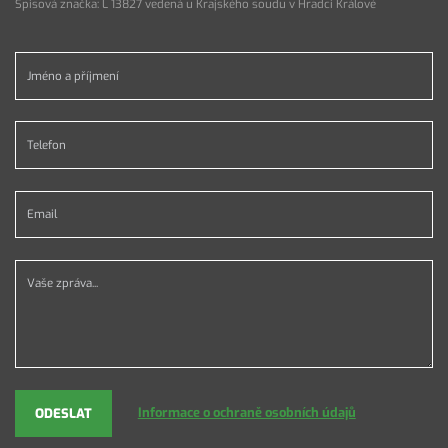
Spisová značka: L 13827 vedená u Krajského soudu v Hradci Králové
Jméno a příjmení *
Telefon *
Email *
Vaše zpráva...
Informace o ochraně osobních údajů
ODESLAT