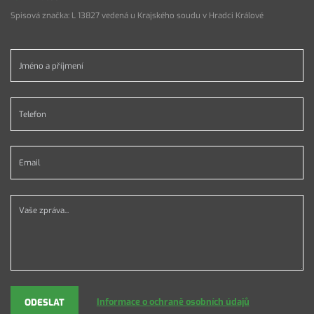
Spisová značka: L 13827 vedená u Krajského soudu v Hradci Králové
Jméno a příjmení *
Telefon *
Email *
Vaše zpráva...
Informace o ochraně osobních údajů
ODESLAT