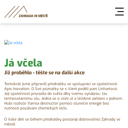
Já včela
Již proběhlo - těšte se na další akce
Tentokrát jsme připravili přednášku ve spolupráci se společností
Apis Inovation. O Své poznatky se s Vámi podělí paní Linhartová.
Její společnost prorazila do světa díky svému vynálezu- tzv.
termosolárnímu úlu. Jedná se o včelí úl a léčebné zařízení v jednom.
Hubí roztoče Varroa destructor pomocí sluneční energie bez
nutnosti používání chemických léčiv.
O Vaše děti se během přednášky postarají dobrovolníci Zahrady ve
městě.