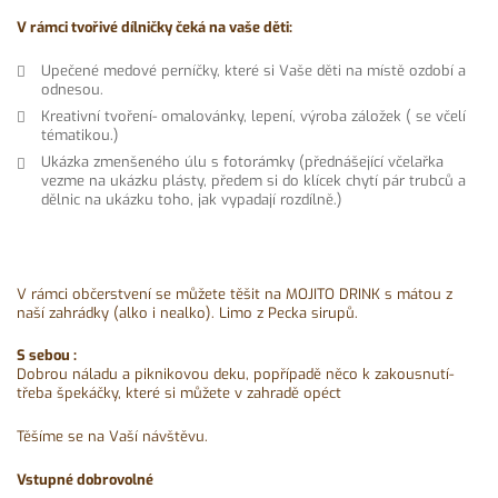
V rámci tvořivé dílničky čeká na vaše děti:
Upečené medové perníčky, které si Vaše děti na místě ozdobí a
odnesou.
Kreativní tvoření- omalovánky, lepení, výroba záložek ( se včelí
tématikou.)
Ukázka zmenšeného úlu s fotorámky (přednášející včelařka
vezme na ukázku plásty, předem si do klícek chytí pár trubců a
dělnic na ukázku toho, jak vypadají rozdílně.)
V rámci občerstvení se můžete těšit na MOJITO DRINK s mátou z
naší zahrádky (alko i nealko). Limo z Pecka sirupů.
S sebou :
Dobrou náladu a piknikovou deku, popřípadě něco k zakousnutí-
třeba špekáčky, které si můžete v zahradě opéct
Těšíme se na Vaší návštěvu.
Vstupné dobrovolné