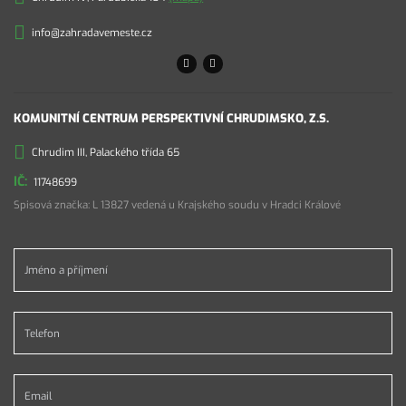
info@zahradavemeste.cz
KOMUNITNÍ CENTRUM PERSPEKTIVNÍ CHRUDIMSKO, Z.S.
Chrudim III, Palackého třída 65
11748699
Spisová značka: L 13827 vedená u Krajského soudu v Hradci Králové
Jméno a příjmení *
Telefon *
Email *