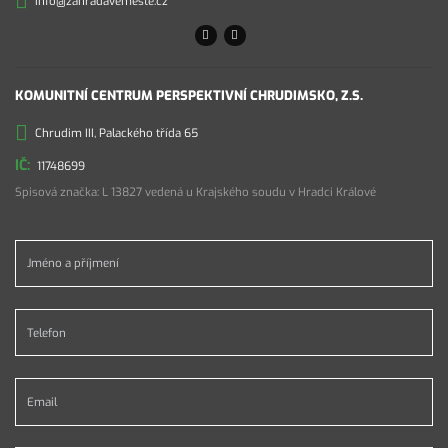
info@zahradavemeste.cz
KOMUNITNÍ CENTRUM PERSPEKTIVNÍ CHRUDIMSKO, Z.S.
Chrudim III, Palackého třída 65
11748699
Spisová značka: L 13827 vedená u Krajského soudu v Hradci Králové
Jméno a příjmení *
Telefon *
Email *