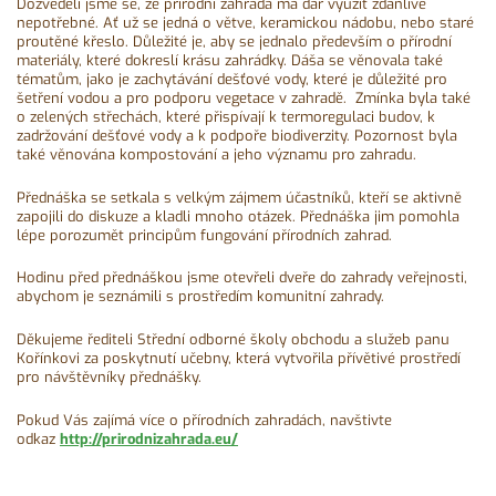
Dozvěděli jsme se, že přírodní zahrada má dar využít zdánlivě
nepotřebné. Ať už se jedná o větve, keramickou nádobu, nebo staré
proutěné křeslo. Důležité je, aby se jednalo především o přírodní
materiály, které dokreslí krásu zahrádky. Dáša se věnovala také
tématům, jako je zachytávání dešťové vody, které je důležité pro
šetření vodou a pro podporu vegetace v zahradě. Zmínka byla také
o zelených střechách, které přispívají k termoregulaci budov, k
zadržování dešťové vody a k podpoře biodiverzity. Pozornost byla
také věnována kompostování a jeho významu pro zahradu.
Přednáška se setkala s velkým zájmem účastníků, kteří se aktivně
zapojili do diskuze a kladli mnoho otázek. Přednáška jim pomohla
lépe porozumět principům fungování přírodních zahrad.
Hodinu před přednáškou jsme otevřeli dveře do zahrady veřejnosti,
abychom je seznámili s prostředím komunitní zahrady.
Děkujeme řediteli Střední odborné školy obchodu a služeb panu
Kořínkovi za poskytnutí učebny, která vytvořila přívětivé prostředí
pro návštěvníky přednášky.
Pokud Vás zajímá více o přírodních zahradách, navštivte
odkaz
http://prirodnizahrada.eu/